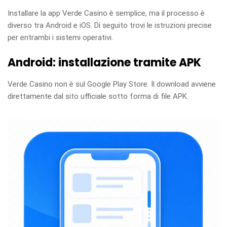
Installare la app Verde Casino è semplice, ma il processo è
diverso tra Android e iOS. Di seguito trovi le istruzioni precise
per entrambi i sistemi operativi.
Android: installazione tramite APK
Verde Casino non è sul Google Play Store. Il download avviene
direttamente dal sito ufficiale sotto forma di file APK.