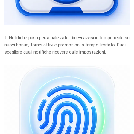
1. Notifiche push personalizzate. Ricevi avvisi in tempo reale su
nuovi bonus, tornei attivi e promozioni a tempo limitato. Puoi
scegliere quali notifiche ricevere dalle impostazioni.