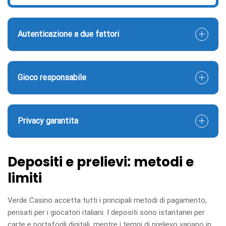
Autenticazione a due fattori
Gioco responsabile
Privacy garantita
Depositi e prelievi: metodi e
limiti
Verde Casino accetta tutti i principali metodi di pagamento,
pensati per i giocatori italiani. I depositi sono istantanei per
carte e portafogli digitali, mentre i tempi di prelievo variano in