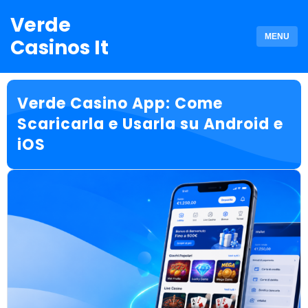
Verde
MENU
Casinos It
Verde Casino App: Come
Scaricarla e Usarla su Android e
iOS