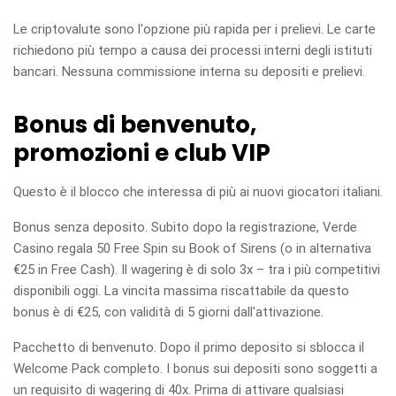
Le criptovalute sono l'opzione più rapida per i prelievi. Le carte
richiedono più tempo a causa dei processi interni degli istituti
bancari. Nessuna commissione interna su depositi e prelievi.
Bonus di benvenuto,
promozioni e club VIP
Questo è il blocco che interessa di più ai nuovi giocatori italiani.
Bonus senza deposito. Subito dopo la registrazione, Verde
Casino regala 50 Free Spin su Book of Sirens (o in alternativa
€25 in Free Cash). Il wagering è di solo 3x – tra i più competitivi
disponibili oggi. La vincita massima riscattabile da questo
bonus è di €25, con validità di 5 giorni dall'attivazione.
Pacchetto di benvenuto. Dopo il primo deposito si sblocca il
Welcome Pack completo. I bonus sui depositi sono soggetti a
un requisito di wagering di 40x. Prima di attivare qualsiasi