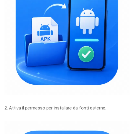
2. Attiva il permesso per installare da fonti esterne.