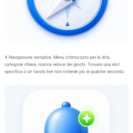
4. Navigazione semplice. Menu ottimizzato per le dita,
categorie chiare, ricerca veloce dei giochi. Trovare una slot
specifica o un tavolo live non richiede più di qualche secondo.