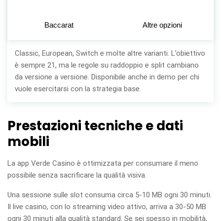
Baccarat
Altre opzioni
Classic, European, Switch e molte altre varianti. L’obiettivo
è sempre 21, ma le regole su raddoppio e split cambiano
da versione a versione. Disponibile anche in demo per chi
vuole esercitarsi con la strategia base.
Prestazioni tecniche e dati
mobili
La app Verde Casino è ottimizzata per consumare il meno
possibile senza sacrificare la qualità visiva.
Una sessione sulle slot consuma circa 5-10 MB ogni 30 minuti.
Il live casino, con lo streaming video attivo, arriva a 30-50 MB
ogni 30 minuti alla qualità standard. Se sei spesso in mobilità,