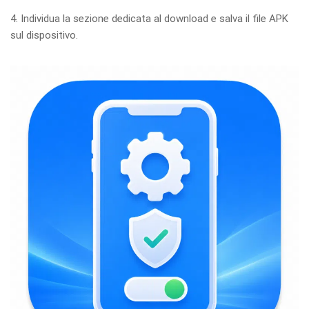
4. Individua la sezione dedicata al download e salva il file APK
sul dispositivo.