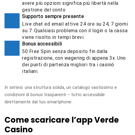
avere più opzioni significa più libertà nella
gestione del conto.
Supporto sempre presente
Live chat ed email attive 24 ore su 24, 7 giorni
su 7. Qualsiasi problema con il login o la cassa
viene risolto in tempi brevi.
Bonus accessibili
50 Free Spin senza deposito fin dalla
registrazione, con wagering di appena 3x. Uno
dei punti di partenza migliori tra i casinò
italiani.
In sintesi: una struttura solida, un catalogo vastissimo e
condizioni di bonus trasparenti – tutto accessibile
direttamente dal tuo smartphone.
Come scaricare l’app Verde
Casino