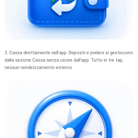
3. Cassa direttamente nell’app. Depositi e prelievi si gestiscono
dalla sezione Cassa senza uscire dall’app. Tutto in tre tap,
nessun reindirizzamento esterno.