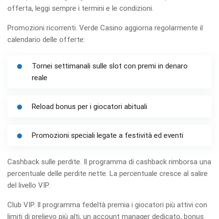
offerta, leggi sempre i termini e le condizioni.
Promozioni ricorrenti. Verde Casino aggiorna regolarmente il
calendario delle offerte:
Tornei settimanali sulle slot con premi in denaro
reale
Reload bonus per i giocatori abituali
Promozioni speciali legate a festività ed eventi
Cashback sulle perdite. Il programma di cashback rimborsa una
percentuale delle perdite nette. La percentuale cresce al salire
del livello VIP.
Club VIP. Il programma fedeltà premia i giocatori più attivi con
limiti di prelievo più alti, un account manager dedicato, bonus